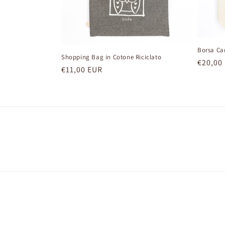
Borsa Ca
Shopping Bag in Cotone Riciclato
Prezzo
€20,00
Prezzo
€11,00 EUR
di
di
listino
listino
© 2026,
Maremmamaiala
Informativa sulla privacy
Term