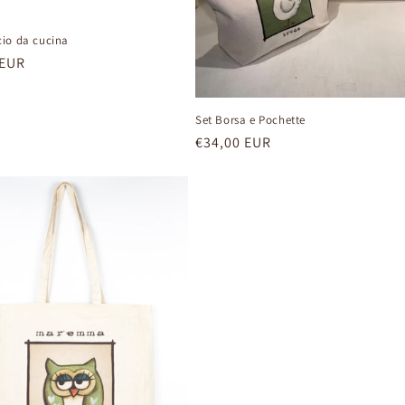
io da cucina
 EUR
Set Borsa e Pochette
Prezzo
€34,00 EUR
di
listino