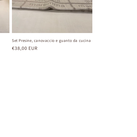
Set Presine, canovaccio e guanto da cucina
Prezzo
€38,00 EUR
di
listino