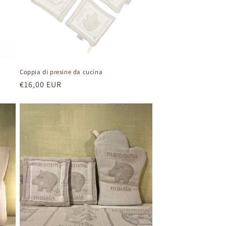
Coppia di presine da cucina
Prezzo
€16,00 EUR
di
listino