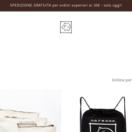
SPEDIZIONE GRATUITA per ordini superiori ai 30€ - solo oggi!
Ordina per