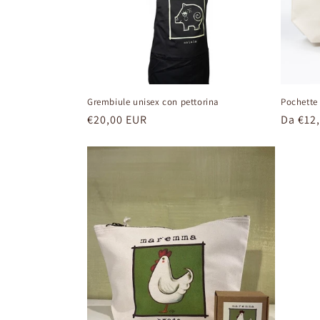
Grembiule unisex con pettorina
Pochette
Prezzo
€20,00 EUR
Prezzo
Da €12
di
di
listino
listino