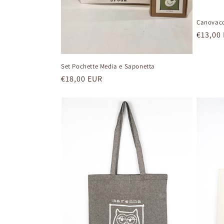
Canovacc
Prezzo
€13,00
di
listino
Set Pochette Media e Saponetta
Prezzo
€18,00 EUR
di
listino