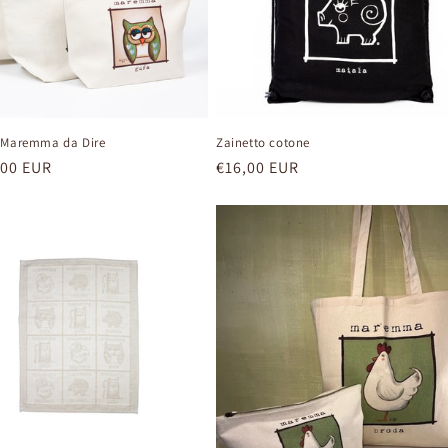
 Maremma da Dire
Zainetto cotone
,00 EUR
Prezzo
€16,00 EUR
di
listino