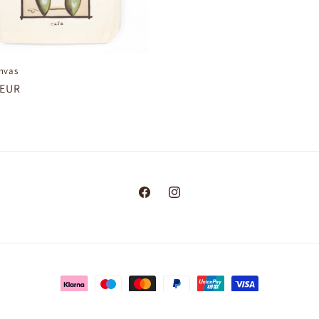
nvas
 EUR
Facebook
Instagram
Metodi
di
ini e condizioni del servizio